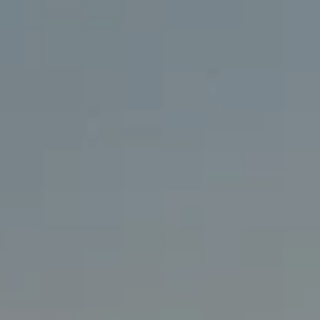
Nowy T-Roc
Nowy Tayron
Touareg
Polo
Modele sportowe
ID.4
ID.5
ID.7
ID.7 Tourer
Golf GTI Edition 50