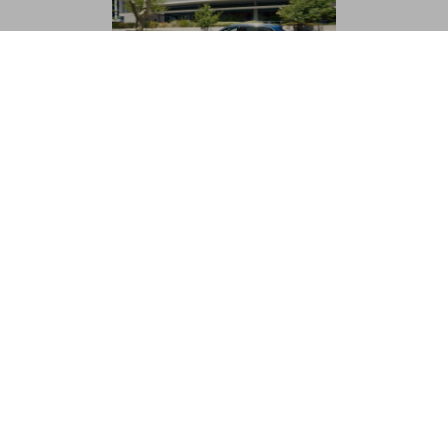
cyfrowa
Łączność:
łączność z Twoim
Volkswagenem
Oferowane przez