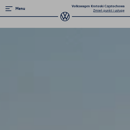
Volkswagen Krotoski Częstochowa
Menu
Zmień punkt i usługę
Poznaj modele
Tiguan
Passat
T-Cross
Golf
Taigo
T-Roc