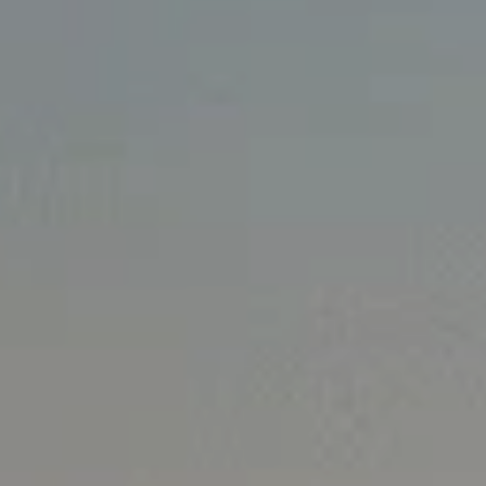
ID. Polo
ID.3 Neo
Nowy ID. Cross
Tiguan EDITION 20
Golfy GTI