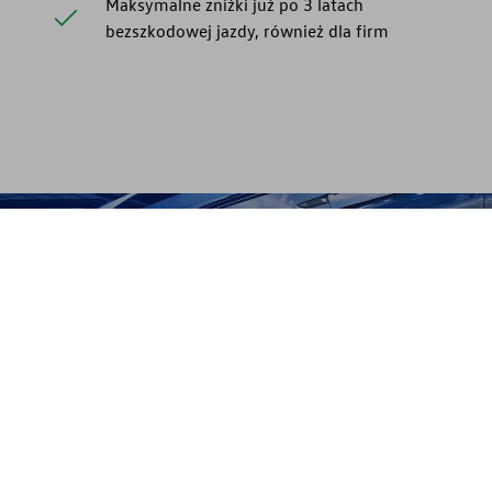
Maksymalne zniżki już po 3 latach
bezszkodowej jazdy, również dla firm