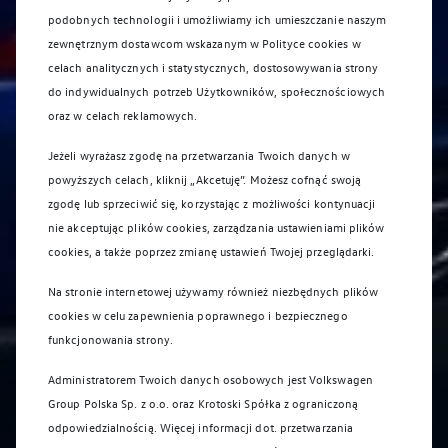
podobnych technologii i umożliwiamy ich umieszczanie naszym
zewnętrznym dostawcom wskazanym w Polityce cookies w
celach analitycznych i statystycznych, dostosowywania strony
do indywidualnych potrzeb Użytkowników, społecznościowych
oraz w celach reklamowych.
Autoryzowany Salon i Serwis
Volkswagen Krotoski
Jeżeli wyrażasz zgodę na przetwarzania Twoich danych w
powyższych celach, kliknij „Akcetuję”. Możesz cofnąć swoją
zgodę lub sprzeciwić się, korzystając z możliwości kontynuacji
nie akceptując plików cookies, zarządzania ustawieniami plików
cookies, a także poprzez zmianę ustawień Twojej przeglądarki.
Na stronie internetowej używamy również niezbędnych plików
cookies w celu zapewnienia poprawnego i bezpiecznego
funkcjonowania strony.
Administratorem Twoich danych osobowych jest Volkswagen
Autoryzowany Salon i Serwis
Group Polska Sp. z o.o. oraz
Krotoski Spółka z ograniczoną
Volkswagen Krotoski
odpowiedzialnością
. Więcej informacji dot. przetwarzania
Autoryzowany Salon i Serwis Volkswagen Krotoski