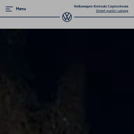
Volkswagen Krotoski Częstochowa
Menu
Zmień punkt i usługę
Ubezpieczenia
Ubezpieczenie nowego samochodu
Wznowienie ubezpieczenia