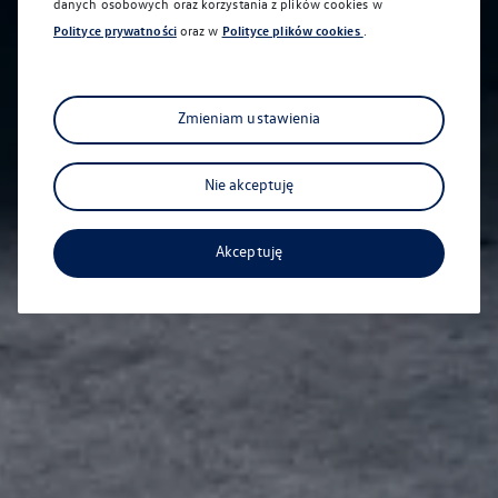
danych osobowych oraz korzystania z plików cookies w
Polityce prywatności
oraz w
Polityce plików cookies
.
Na skróty
Zmieniam ustawienia
Nie akceptuję
Akceptuję
Dostępne od ręki
Nasze samochody nowe