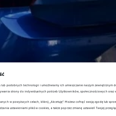
ść
es lub podobnych technologii i umożliwiamy ich umieszczanie naszym zewnętrznym
owywania strony do indywidualnych potrzeb Użytkowników, społecznościowych oraz 
anych w powyższych celach, kliknij „Akcetuję”. Możesz cofnąć swoją zgodę lub sprzec
ądzania ustawieniami plików cookies, a także poprzez zmianę ustawień Twojej przeglą