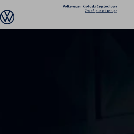
Volkswagen Krotoski Częstochowa
Zmień punkt i usługę
Autoryzowany Salon i Serwis
Volkswagen Krotoski
Autoryzowany Salon i
Serwis Volkswagen
Krotoski
Autoryzowany Salon i Serwis Volkswagen