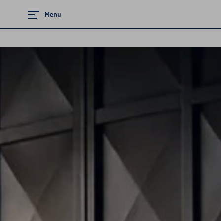
Menu
Zamknij menu
Strona główna
Promocje i aktualności
Modele osobowe
Samochody elektryczne
Samochody używane
Sprzedaż flotowa
Serwis