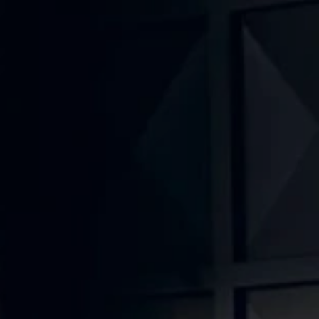
Krotoski
Na skróty
Dostępne od ręki
Nasze samochody nowe