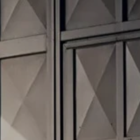
Akcesoria
Finansowanie
Ubezpieczenia
Konfigurator jazdy próbnej
Umów się na wizytę
Gwarancja i ochrona
Promocje serwisowe Volkswagen
Częstochowa
Mapa i kontakt