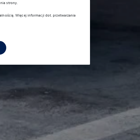
nia strony.
alnością
. Więcej informacji dot. przetwarzania