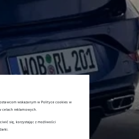
 dostawcom wskazanym w Polityce cookies w
w celach reklamowych.
iwić się, korzystając z możliwości
darki.