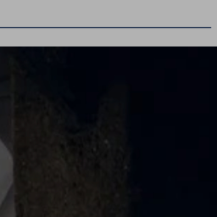
Poznaj modele
Tiguan
Passat
T-Cross
Golf
Taigo
T-Roc