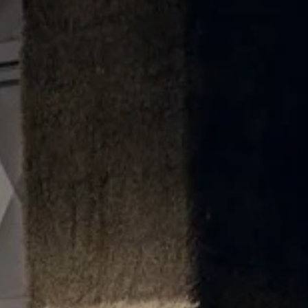
Nowy T-Roc
Nowy Tayron
Touareg
Polo
Modele sportowe
ID.4
ID.5
ID.7
ID.7 Tourer
Golf GTI Edition 50