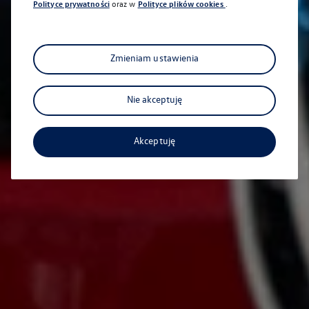
Polityce prywatności
oraz w
Polityce plików cookies
.
Autoryzowany Salon i Serwis
Volkswagen Krotoski
Zmieniam ustawienia
Autoryzowany Salon i Serwis Volkswagen Krotoski
Nie akceptuję
Na skróty
Akceptuję
Dostępne od ręki
Nasze samochody nowe