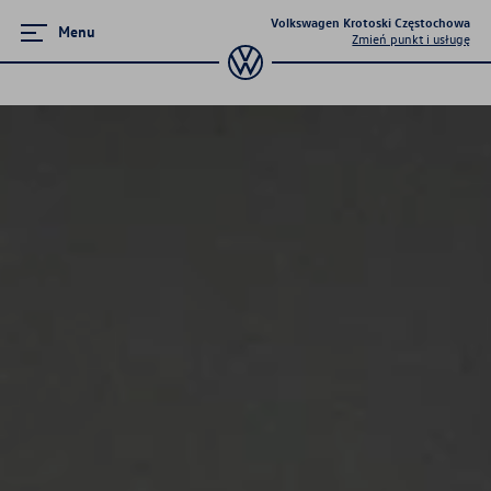
Volkswagen Krotoski Częstochowa
Menu
Zmień punkt i usługę
Serwis
Serwis mechaniczny
Serwis blacharsko-lakierniczy
Umów wizytę online
Promocyjne pakiety przeglądów
Program 4Service
Korzyści autoryzowanego
serwisowania