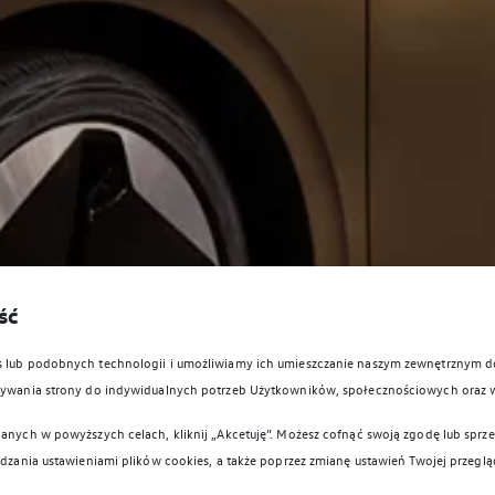
ść
es lub podobnych technologii i umożliwiamy ich umieszczanie naszym zewnętrznym
owywania strony do indywidualnych potrzeb Użytkowników, społecznościowych oraz 
anych w powyższych celach, kliknij „Akcetuję”. Możesz cofnąć swoją zgodę lub sprzec
ądzania ustawieniami plików cookies, a także poprzez zmianę ustawień Twojej przeglą