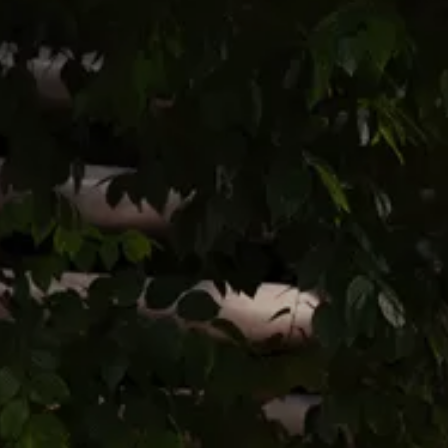
Akcesoria
Finansowanie
Ubezpieczenia
Konfigurator jazdy próbnej
Umów się na wizytę
Gwarancja i ochrona
Promocje serwisowe Volkswagen
Mapa i kontakt