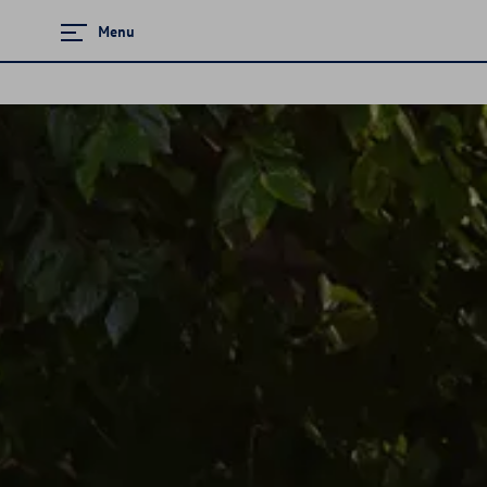
Menu
Zamknij menu
Strona główna
Promocje i aktualności
Modele osobowe
Samochody elektryczne
Samochody używane
Sprzedaż flotowa
Serwis