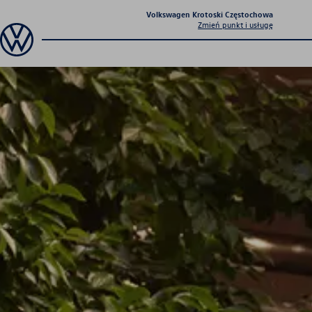
Volkswagen Krotoski Częstochowa
Zmień punkt i usługę
Autoryzowany Salon i Serwis
Volkswagen Krotoski
Autoryzowany Salon i
Serwis Volkswagen
Krotoski
Autoryzowany Salon i Serwis Volkswagen