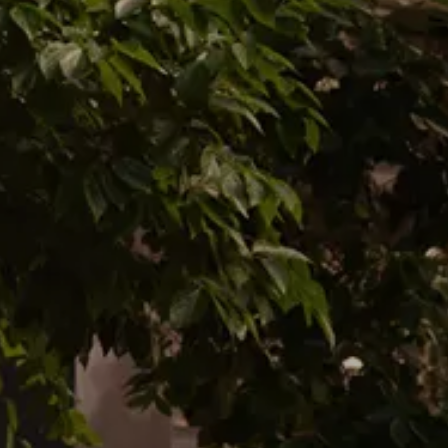
Krotoski
Na skróty
Dostępne od ręki
Nasze samochody nowe