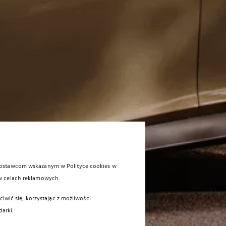
 dostawcom wskazanym w Polityce cookies w
w celach reklamowych.
iwić się, korzystając z możliwości
darki.